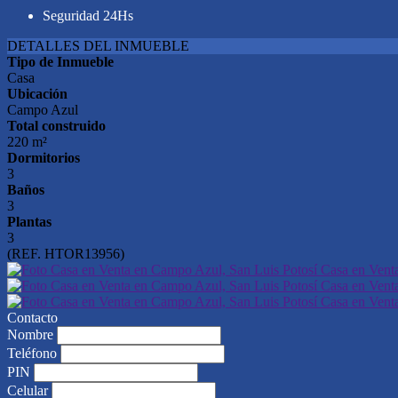
Seguridad 24Hs
DETALLES DEL INMUEBLE
Tipo de Inmueble
Casa
Ubicación
Campo Azul
Total construido
220 m²
Dormitorios
3
Baños
3
Plantas
3
(REF. HTOR13956)
Contacto
Nombre
Teléfono
PIN
Celular