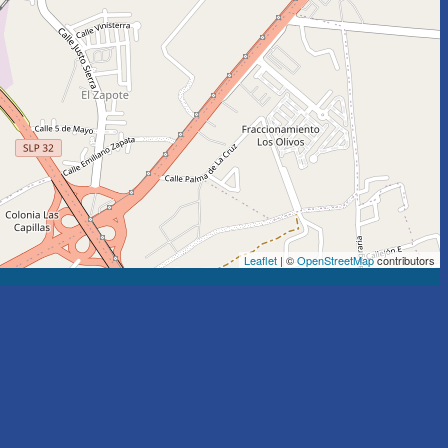
Leaflet
| ©
OpenStreetMap
contributors