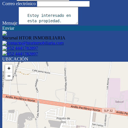
Correo electrónico
Mensaje
Enviar
Sucursal HTOR INMOBILIARIA
contacto@htorinmobiliaria.com
+52 4441782897
+52 4441782897
UBICACIÓN
+
−