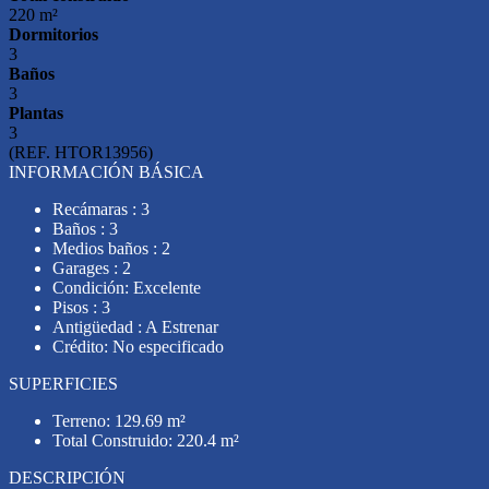
220 m²
Dormitorios
3
Baños
3
Plantas
3
(REF. HTOR13956)
INFORMACIÓN BÁSICA
Recámaras : 3
Baños : 3
Medios baños : 2
Garages : 2
Condición: Excelente
Pisos : 3
Antigüedad : A Estrenar
Crédito: No especificado
SUPERFICIES
Terreno: 129.69 m²
Total Construido: 220.4 m²
DESCRIPCIÓN