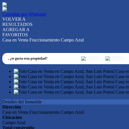
Consultar por Whatsapp
VOLVER A
RESULTADOS
AGREGAR A
FAVORITOS
Casa en Venta Fraccionamiento Campo Azul
VENTA
MXN4,195,000
,
¿te gusta esta propiedad?
Detalles del Inmueble
Dirección
Casa en Venta Fraccionamiento Campo Azul
Ubicación
Campo Azul
Total construido