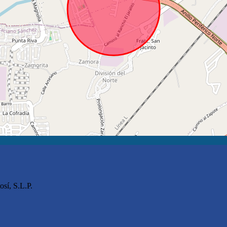
osí, S.L.P.