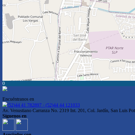
0
Encuéntranos en
(52)44 41 782897 · (52)44 44 121033
Av. Venustiano Carranza No. 2319 Int. 201, Col. Jardín, San Luis Pot
Síguenos en
Asociados con